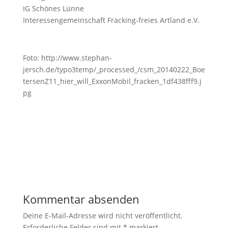
IG Schönes Lünne
Interessengemeinschaft Fracking-freies Artland e.V.
Foto: http://www.stephan-
jersch.de/typo3temp/_processed_/csm_20140222_Boe
tersenZ11_hier_will_ExxonMobil_fracken_1df438fff9.j
pg
Kommentar absenden
Deine E-Mail-Adresse wird nicht veröffentlicht.
Erforderliche Felder sind mit
*
markiert