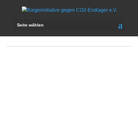
Seite wählen
Termine
NEWSLETTER, August 2020 Liebe
Mitstreiterinnen und Mitstreiter, sehr geehrte
Damen und Herren und Interessierte, ...