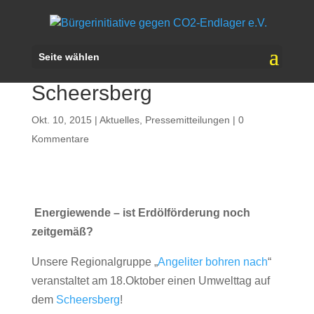
Angeliter Umwelttag 2015
Seite wählen
am 18. Oktober auf dem
Scheersberg
Okt. 10, 2015
|
Aktuelles
,
Pressemitteilungen
|
0
Kommentare
Energiewende – ist Erdölförderung noch
zeitgemäß?
Unsere Regionalgruppe „
Angeliter bohren nach
“
veranstaltet am 18.Oktober einen Umwelttag auf
dem
Scheersberg
!