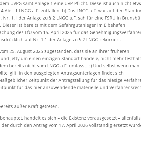
 dem UVPG samt Anlage 1 eine UVP-Pflicht. Diese ist auch nicht etw
 4 Abs. 1 LNGG a.F. entfallen: b) Das LNGG a.F. war auf den Stando
. Nr. 1.1 der Anlage zu § 2 LNGG a.F. sah für eine FSRU in Brunsbü
r. Dieser ist bereits mit dem Gefahrgutanleger im Elbehafen
machung des LfU vom 15. April 2025 für das Genehmigungsverfahre
sdrücklich auf Nr. 1.1 der Anlage zu § 2 LNGG rekurriert.
 vom 25. August 2025 zugestanden, dass sie an ihrer früheren
 und Jetty um einen einzigen Standort handele, nicht mehr festhält
edem bereits nicht vom LNGG a.F. umfasst. c) Und selbst wenn man
te, gilt: In den ausgelegten Antragsunterlagen findet sich
 Maßgeblicher Zeitpunkt der Antragstellung für das hiesige Verfahr
tpunkt für das hier anzuwendende materielle und Verfahrensrech
ereits außer Kraft getreten.
ehauptet, handelt es sich – die Existenz vorausgesetzt – allenfall
der durch den Antrag vom 17. April 2026 vollständig ersetzt wurd