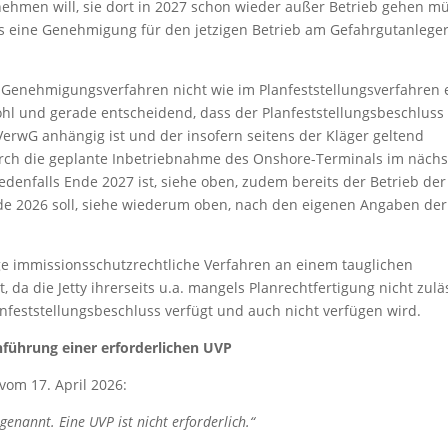
b nehmen will, sie dort in 2027 schon wieder außer Betrieb gehen m
s eine Genehmigung für den jetzigen Betrieb am Gefahrgutanlege
 Genehmigungsverfahren nicht wie im Planfeststellungsverfahren 
wohl und gerade entscheidend, dass der Planfeststellungsbeschluss
VerwG anhängig ist und der insofern seitens der Kläger geltend
durch die geplante Inbetriebnahme des Onshore-Terminals im näch
jedenfalls Ende 2027 ist, siehe oben, zudem bereits der Betrieb der
e 2026 soll, siehe wiederum oben, nach den eigenen Angaben de
ge immissionsschutzrechtliche Verfahren an einem tauglichen
da die Jetty ihrerseits u.a. mangels Planrechtfertigung nicht zulä
anfeststellungsbeschluss verfügt und auch nicht verfügen wird.
führung einer erforderlichen UVP
om 17. April 2026:
enannt. Eine UVP ist nicht erforderlich.“