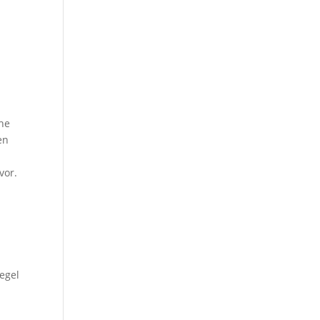
che
en
vor.
egel