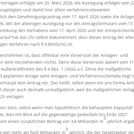
terlagen erfolgte am 20. März 2026, die Auslegung erfolgte vom 2
 ausgelegten und damit hier allein verfahrensrelevanten
lich den Genehmigungsantrag vom 17. April 2026 sowie die Anlag
6. Mit der alleinigen Auslegung nur des Antragsformulars vom 17
hreibung des Vorhabens vom 17. April 2026 und der entsprechend
rauf hat das LfU selbst dokumentiert, dass dieser Antrag der alle
gen Verfahren nach § 4 BImSchG ist.
entnehmen ist, dass offenbar eine Vorversion der Anlagen- und
an dem Vorstehenden nichts. Denn diese Vorversion datiert vom 11
Außerkrafttreten des § 4 Abs. 1 LNGG a.F. Ohne die maßgebliche
d geplanten Anlage samt Anlagen- und Verfahrensschemata liegt 
erhaupt kein Antrag vor. Das heißt, selbst wenn ein pro-forma-Ant
 ist dieser auch deshalb unmaßgeblich, weil die maßgeblichen Anla
25 vorlagen.
sen, dass, selbst wenn man hypothetisch die behauptete Kapazität
e, dies mit Blick auf die gegenwärtige (jedenfalls bis Ende 2027
3
ein einen zusätzlichen Beitrag von 3,8 Milliarden m
jährlich ergä
3
e von mehr als fünf Milliarden m
jährlich, die der Gesetzgeber de