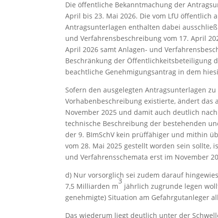
Die öffentliche Bekanntmachung der Antragsun
April bis 23. Mai 2026. Die vom LfU öffentlich
Antragsunterlagen enthalten dabei ausschließ
und Verfahrensbeschreibung vom 17. April 202
April 2026 samt Anlagen- und Verfahrensbesc
Beschränkung der Öffentlichkeitsbeteiligung da
beachtliche Genehmigungsantrag in dem hiesi
Sofern den ausgelegten Antragsunterlagen zu 
Vorhabenbeschreibung existierte, ändert das 
November 2025 und damit auch deutlich nach 
technische Beschreibung der bestehenden un
der 9. BImSchV kein prüffähiger und mithin üb
vom 28. Mai 2025 gestellt worden sein sollte,
und Verfahrensschemata erst im November 20
d) Nur vorsorglich sei zudem darauf hingewie
3
7,5 Milliarden m
jährlich zugrunde legen wollt
genehmigte) Situation am Gefahrgutanleger all
Das wiederum liegt deutlich unter der Schwell