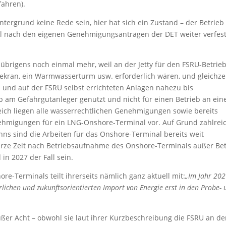
fahren).
ntergrund keine Rede sein, hier hat sich ein Zustand – der Betrieb
ll nach den eigenen Genehmigungsanträgen der DET weiter verfest
 übrigens noch einmal mehr, weil an der Jetty für den FSRU-Betrie
kran, ein Warmwasserturm usw. erforderlich wären, und gleichzei
 und auf der FSRU selbst errichteten Anlagen nahezu bis
b am Gefahrgutanleger genutzt und nicht für einen Betrieb an ein
eich liegen alle wasserrechtlichen Genehmigungen sowie bereits
hmigungen für ein LNG-Onshore-Terminal vor. Auf Grund zahlrei
s sind die Arbeiten für das Onshore-Terminal bereits weit
kurze Zeit nach Betriebsaufnahme des Onshore-Terminals außer Be
in 2027 der Fall sein.
-Terminals teilt ihrerseits nämlich ganz aktuell mit:
„Im Jahr 20
erlichen und zukunftsorientierten Import von Energie erst in den Probe-
ßer Acht – obwohl sie laut ihrer Kurzbeschreibung die FSRU an de