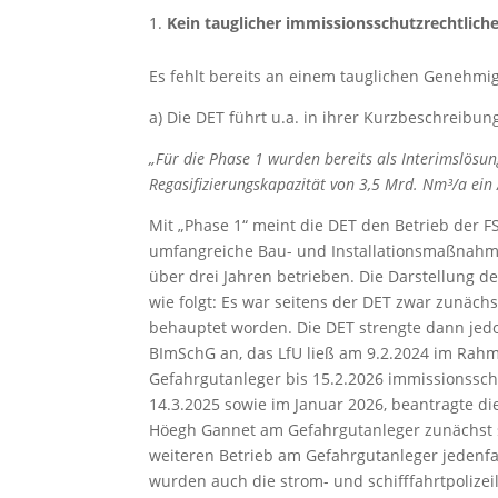
Kein tauglicher immissionsschutzrechtli
Es fehlt bereits an einem tauglichen Genehm
a) Die DET führt u.a. in ihrer Kurzbeschreibun
„Für die Phase 1 wurden bereits als Interimslösun
Regasifizierungskapazität von 3,5 Mrd. Nm³/a ein
Mit „Phase 1“ meint die DET den Betrieb der 
umfangreiche Bau- und Installationsmaßnahmen
über drei Jahren betrieben. Die Darstellung der
wie folgt: Es war seitens der DET zwar zunäch
behauptet worden. Die DET strengte dann jed
BImSchG an, das LfU ließ am 9.2.2024 im Rah
Gefahrgutanleger bis 15.2.2026 immissionssch
14.3.2025 sowie im Januar 2026, beantragte d
Höegh Gannet am Gefahrgutanleger zunächst so
weiteren Betrieb am Gefahrgutanleger jedenfa
wurden auch die strom- und schifffahrtpolizei