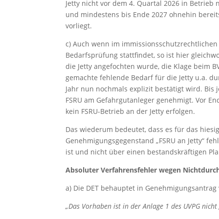
Jetty nicht vor dem 4. Quartal 2026 in Betrie
und mindestens bis Ende 2027 ohnehin bereit
vorliegt.
c) Auch wenn im immissionsschutzrechtlichen
Bedarfsprüfung stattfindet, so ist hier gleich
die Jetty angefochten wurde, die Klage beim B
gemachte fehlende Bedarf für die Jetty u.a. 
Jahr nun nochmals explizit bestätigt wird. Bis 
FSRU am Gefahrgutanleger genehmigt. Vor End
kein FSRU-Betrieb an der Jetty erfolgen.
Das wiederum bedeutet, dass es für das hiesi
Genehmigungsgegenstand „FSRU an Jetty“ fehlt, 
ist und nicht über einen bestandskräftigen Pl
Absoluter Verfahrensfehler wegen Nichtdurch
a) Die DET behauptet in Genehmigungsantrag v
„Das Vorhaben ist in der Anlage 1 des UVPG nicht g