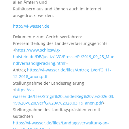
allen Ämtern und
Rathäusern aus und können auch im Internet
ausgedruckt werden:
http://vi-wasser.de
Dokumente zum Gerichtsverfahren:
Pressemitteilung des Landesverfassungsgerichts
<
https://www.schleswig-
holstein.de/DE/Justiz/LVG/Presse/PI/2019_09_25_Mue
ndlVerhandlgFracking.html
>
Antrag
https://vi-wasser.de/files/Antrag_LVerfG_11-
12-2018_anon.pdf
Stellungnahme der Landesregierung
<
https://vi-
wasser.de/files/Stngn%20LandesReg%20v.%2026.03.
19%20-%20LVerfG%20v.%2028.03.19_anon.pdf
>
Stellungnahme des Landtagspräsidenten mit
Gutachten
https://vi-wasser.de/files/Landtagsverwaltung-an-