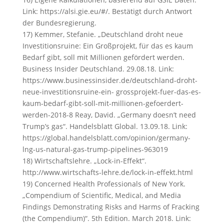
Link: https://alsi.gie.eu/#/. Bestätigt durch Antwort
der Bundesregierung.
17) Kemmer, Stefanie. „Deutschland droht neue
Investitionsruine: Ein Großprojekt, für das es kaum
Bedarf gibt, soll mit Millionen gefördert werden.
Business Insider Deutschland. 29.08.18. Link:
https://www.businessinsider.de/deutschland-droht-
neue-investitionsruine-ein- grossprojekt-fuer-das-es-
kaum-bedarf-gibt-soll-mit-millionen-gefoerdert-
werden-2018-8 Reay, David. „Germany doesn’t need
Trump’s gas“. Handelsblatt Global. 13.09.18. Link:
https://global.handelsblatt.com/opinion/germany-
lng-us-natural-gas-trump-pipelines-963019
18) Wirtschaftslehre. „Lock-in-Effekt“.
http://www.wirtschafts-lehre.de/lock-in-effekt.html
19) Concerned Health Professionals of New York.
„Compendium of Scientific, Medical, and Media
Findings Demonstrating Risks and Harms of Fracking
(the Compendium)“. 5th Edition. March 2018. Link: