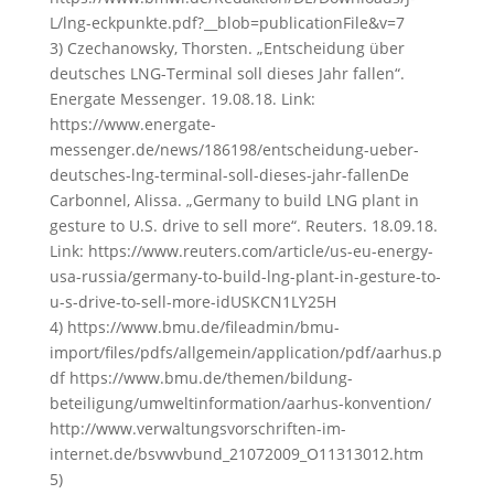
L/lng-eckpunkte.pdf?__blob=publicationFile&v=7
3) Czechanowsky, Thorsten. „Entscheidung über
deutsches LNG-Terminal soll dieses Jahr fallen“.
Energate Messenger. 19.08.18. Link:
https://www.energate-
messenger.de/news/186198/entscheidung-ueber-
deutsches-lng-terminal-soll-dieses-jahr-fallenDe
Carbonnel, Alissa. „Germany to build LNG plant in
gesture to U.S. drive to sell more“. Reuters. 18.09.18.
Link: https://www.reuters.com/article/us-eu-energy-
usa-russia/germany-to-build-lng-plant-in-gesture-to-
u-s-drive-to-sell-more-idUSKCN1LY25H
4) https://www.bmu.de/fileadmin/bmu-
import/files/pdfs/allgemein/application/pdf/aarhus.p
df https://www.bmu.de/themen/bildung-
beteiligung/umweltinformation/aarhus-konvention/
http://www.verwaltungsvorschriften-im-
internet.de/bsvwvbund_21072009_O11313012.htm
5)