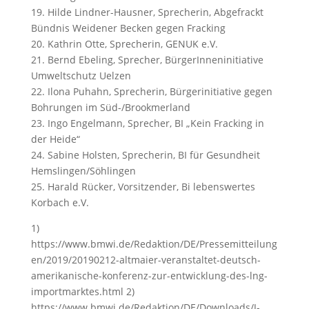
19. Hilde Lindner-Hausner, Sprecherin, Abgefrackt
Bündnis Weidener Becken gegen Fracking
20. Kathrin Otte, Sprecherin, GENUK e.V.
21. Bernd Ebeling, Sprecher, BürgerInneninitiative
Umweltschutz Uelzen
22. Ilona Puhahn, Sprecherin, Bürgerinitiative gegen
Bohrungen im Süd-/Brookmerland
23. Ingo Engelmann, Sprecher, BI „Kein Fracking in
der Heide“
24. Sabine Holsten, Sprecherin, BI für Gesundheit
Hemslingen/Söhlingen
25. Harald Rücker, Vorsitzender, Bi lebenswertes
Korbach e.V.
1)
https://www.bmwi.de/Redaktion/DE/Pressemitteilung
en/2019/20190212-altmaier-veranstaltet-deutsch-
amerikanische-konferenz-zur-entwicklung-des-lng-
importmarktes.html 2)
https://www.bmwi.de/Redaktion/DE/Downloads/J-