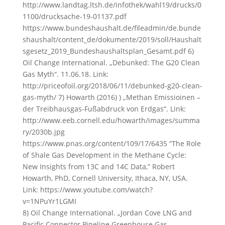
http://www.landtag.ltsh.de/infothek/wahl19/drucks/0
1100/drucksache-19-01137.pdf
https://www.bundeshaushalt.de/fileadmin/de.bunde
shaushalt/content_de/dokumente/2019/soll/Haushalt
sgesetz_2019_Bundeshaushaltsplan_Gesamt.pdf 6)
Oil Change International. „Debunked: The G20 Clean
Gas Myth“. 11.06.18. Link:
http://priceofoil.org/2018/06/11/debunked-g20-clean-
gas-myth/ 7) Howarth (2016) ) „Methan Emissioinen –
der Treibhausgas-Fußabdruck von Erdgas“. Link:
http://www.eeb.cornell.edu/howarth/images/summa
ry/2030b.jpg
https://www.pnas.org/content/109/17/6435 “The Role
of Shale Gas Development in the Methane Cycle:
New Insights from 13C and 14C Data,” Robert
Howarth, PhD, Cornell University, Ithaca, NY, USA.
Link: https://www.youtube.com/watch?
v=1NPuYr1LGMI
8) Oil Change International. „Jordan Cove LNG and
Pacific Connector Pipeline Greenhouse Gas