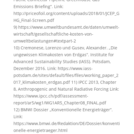
Emissions Briefing“. Link:
http://priceofoil.org/content/uploads/2018/01/JCEP_G
HG_Final-Screen.pdf
9) https://www.umweltbundesamt.de/daten/umwelt-
wirtschaft/gesellschaftliche-kosten-von-
umweltbelastungen#textpart-2
10) Cremonese, Lorenzo und Gusev, Alexander. „Die
ungewissen Klimakosten von Erdgas“. Institute for
Advanced Sustainability Studies (IASS). Potsdam,
Dezember 2016. Link: https://www.iass-
potsdam.de/sites/default/files/files/working_paper_2
017_klimakosten_erdgas.pdf 11) IPCC 2013, Chapter
8, Anthropogenic and Natural Radiative Forcing Link:
https://www.ipcc.ch/pdf/assessment-
report/ar5/wg1/WG1AR5_Chapter08_FINAL.pdf
12) BMWI Dossier „Konventionelle Energieträger“.
Link:
https://www.bmwi.de/Redaktion/DE/Dossier/konventi
onelle-energietraeger.html