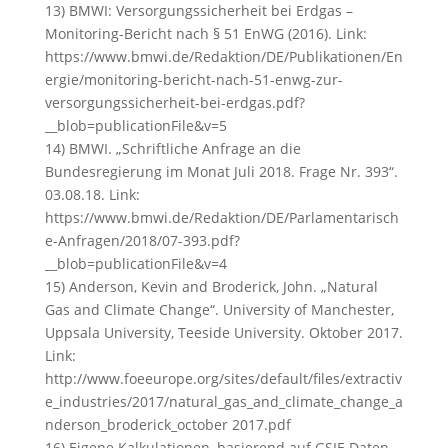
13) BMWI: Versorgungssicherheit bei Erdgas –
Monitoring-Bericht nach § 51 EnWG (2016). Link:
https://www.bmwi.de/Redaktion/DE/Publikationen/En
ergie/monitoring-bericht-nach-51-enwg-zur-
versorgungssicherheit-bei-erdgas.pdf?
__blob=publicationFile&v=5
14) BMWI. „Schriftliche Anfrage an die
Bundesregierung im Monat Juli 2018. Frage Nr. 393“.
03.08.18. Link:
https://www.bmwi.de/Redaktion/DE/Parlamentarisch
e-Anfragen/2018/07-393.pdf?
__blob=publicationFile&v=4
15) Anderson, Kevin and Broderick, John. „Natural
Gas and Climate Change“. University of Manchester,
Uppsala University, Teeside University. Oktober 2017.
Link:
http://www.foeeurope.org/sites/default/files/extractiv
e_industries/2017/natural_gas_and_climate_change_a
nderson_broderick_october 2017.pdf
16) Eigene Kalkulationen, basierend auf GSIE Daten.