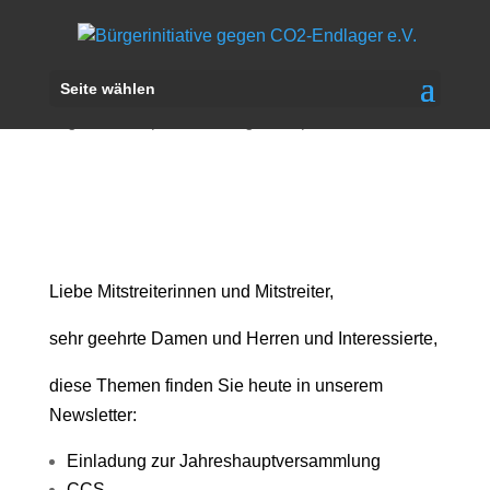
Newsletter, Juli 2021
Seite wählen
Aug. 10, 2021
|
Aktuelles
,
Allgemein
|
0 Kommentare
Liebe Mitstreiterinnen und Mitstreiter,
sehr geehrte Damen und Herren und Interessierte,
diese Themen finden Sie heute in unserem
Newsletter:
Einladung zur Jahreshauptversammlung
CCS