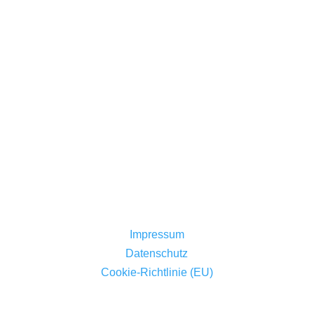
Jetzt Spenden
Mitglied werden
Impressum
Datenschutz
Cookie-Richtlinie (EU)
© 2024 Bürgerinitiative gegen CO2-Endlager e.V.