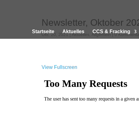
Newsletter, Oktober 20
Startseite
Aktuelles
CCS & Fracking
Okt. 20, 2021
|
Aktuelles
,
Allgemein
|
0 Kommenta
View Fullscreen
Zum
PDF-
Inhalt
springen