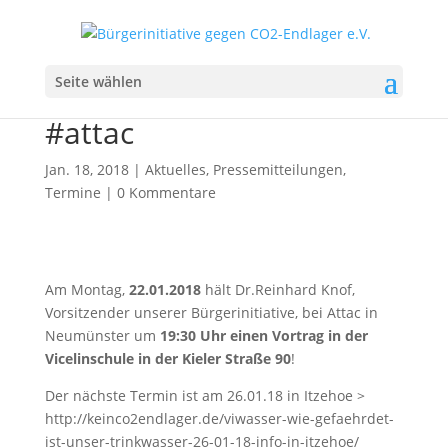
#ViWasser: Vortrag
Seite wählen
22.01.18 Neumünster mit
#attac
Jan. 18, 2018
|
Aktuelles
,
Pressemitteilungen
,
Termine
|
0 Kommentare
Am Montag,
22.01.2018
hält Dr.Reinhard Knof,
Vorsitzender unserer Bürgerinitiative, bei Attac in
Neumünster
um
19:30 Uhr einen Vortrag in der
Vicelinschule in der Kieler Straße 90
!
Der nächste Termin ist am 26.01.18 in Itzehoe >
http://keinco2endlager.de/viwasser-wie-gefaehrdet-
ist-unser-trinkwasser-26-01-18-info-in-itzehoe/